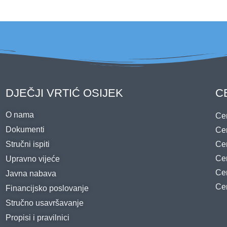
DJEČJI VRTIĆ OSIJEK
C
O nama
Cen
Dokumenti
Cen
Stručni ispiti
Cen
Cen
Upravno vijeće
Cen
Javna nabava
Cen
Financijsko poslovanje
Stručno usavršavanje
Propisi i pravilnici