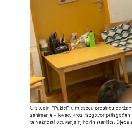
U skupini “Pužići”, u mjesecu prosincu održan j
zanimanje – lovac. Kroz razgovor prilagođen 
te važnosti očuvanja njihovih staništa. Djeca