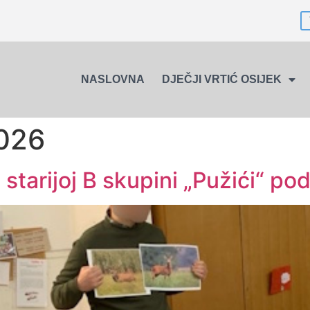
NASLOVNA
DJEČJI VRTIĆ OSIJEK
2026
u starijoj B skupini „Pužići“ p