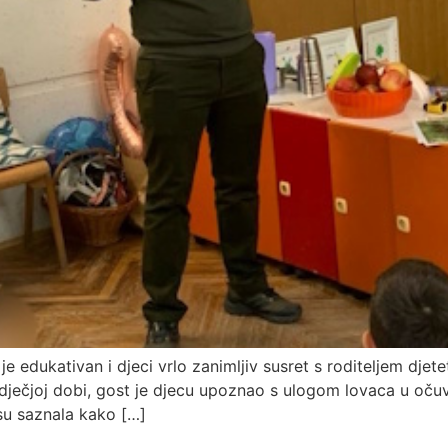
e edukativan i djeci vrlo zanimljiv susret s roditeljem djetet
dječjoj dobi, gost je djecu upoznao s ulogom lovaca u oču
 su saznala kako […]