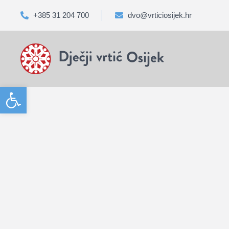
+385 31 204 700
dvo@vrticiosijek.hr
Open toolbar