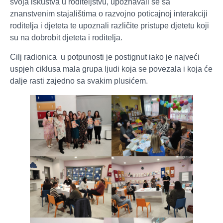
svoja iskustva u roditeljstvu, upoznavali se sa
znanstvenim stajalištima o razvojno poticajnoj interakciji
roditelja i djeteta te upoznali različite pristupe djetetu koji
su na dobrobit djeteta i roditelja.
Cilj radionica u potpunosti je postignut iako je najveći
uspjeh ciklusa mala grupa ljudi koja se povezala i koja će
dalje rasti zajedno sa svakim plusićem.