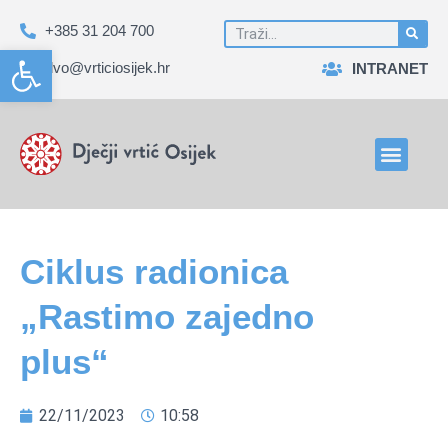
+385 31 204 700
Open toolbar
dvo@vrticiosijek.hr
INTRANET
Ciklus radionica
„Rastimo zajedno
plus“
22/11/2023
10:58