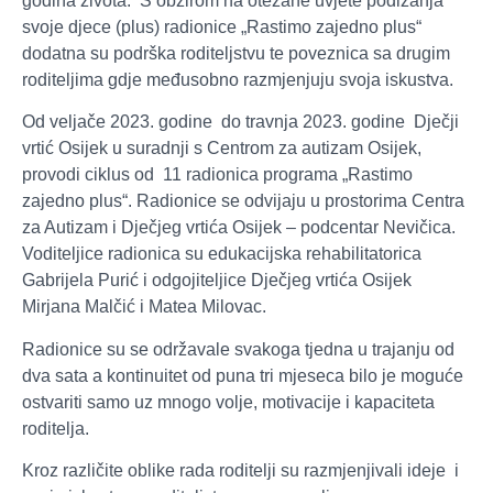
godina života. S obzirom na otežane uvjete podizanja
svoje djece (plus) radionice „Rastimo zajedno plus“
dodatna su podrška roditeljstvu te poveznica sa drugim
roditeljima gdje međusobno razmjenjuju svoja iskustva.
Od veljače 2023. godine do travnja 2023. godine Dječji
vrtić Osijek u suradnji s Centrom za autizam Osijek,
provodi ciklus od 11 radionica programa „Rastimo
zajedno plus“. Radionice se odvijaju u prostorima Centra
za Autizam i Dječjeg vrtića Osijek – podcentar Nevičica.
Voditeljice radionica su edukacijska rehabilitatorica
Gabrijela Purić i odgojiteljice Dječjeg vrtića Osijek
Mirjana Malčić i Matea Milovac.
Radionice su se održavale svakoga tjedna u trajanju od
dva sata a kontinuitet od puna tri mjeseca bilo je moguće
ostvariti samo uz mnogo volje, motivacije i kapaciteta
roditelja.
Kroz različite oblike rada roditelji su razmjenjivali ideje i