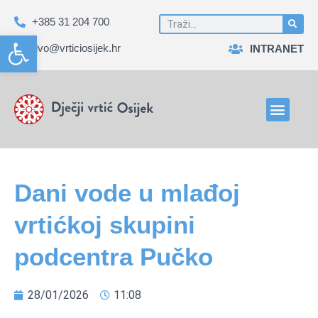
+385 31 204 700
Open toolbar
dvo@vrticiosijek.hr
INTRANET
Dani vode u mlađoj
vrtićkoj skupini
podcentra Pučko
28/01/2026
11:08