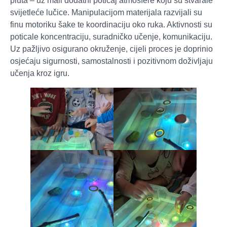
pluta – uz mali dodatni poticaj atmosfere koju su stvarale
svijetleće lučice. Manipulacijom materijala razvijali su
finu motoriku šake te koordinaciju oko ruka. Aktivnosti su
poticale koncentraciju, suradničko učenje, komunikaciju.
Uz pažljivo osigurano okruženje, cijeli proces je doprinio
osjećaju sigurnosti, samostalnosti i pozitivnom doživljaju
učenja kroz igru.