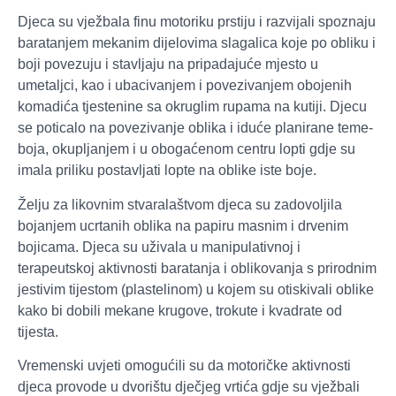
Djeca su vježbala finu motoriku prstiju i razvijali spoznaju
baratanjem mekanim dijelovima slagalica koje po obliku i
boji povezuju i stavljaju na pripadajuće mjesto u
umetaljci, kao i ubacivanjem i povezivanjem obojenih
komadića tjestenine sa okruglim rupama na kutiji. Djecu
se poticalo na povezivanje oblika i iduće planirane teme-
boja, okupljanjem i u obogaćenom centru lopti gdje su
imala priliku postavljati lopte na oblike iste boje.
Želju za likovnim stvaralaštvom djeca su zadovoljila
bojanjem ucrtanih oblika na papiru masnim i drvenim
bojicama. Djeca su uživala u manipulativnoj i
terapeutskoj aktivnosti baratanja i oblikovanja s prirodnim
jestivim tijestom (plastelinom) u kojem su otiskivali oblike
kako bi dobili mekane krugove, trokute i kvadrate od
tijesta.
Vremenski uvjeti omogućili su da motoričke aktivnosti
djeca provode u dvorištu dječjeg vrtića gdje su vježbali