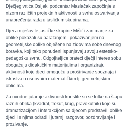
Dječjeg vrtića Osijek, podcentar Maslačak započinje s
nizom različitih projektnih aktivnosti u svrhu ostvarivanja
unapređenja rada u jasličkim skupinama.
Djeca mješovite jasličke skupine Mišići zanimanje za
oblike pokazali su baratanjem i pokazivanjem na
geometrijske oblike obješene na zidovima sobe dnevnog
boravka, koji tako ponuđeni ispunjavaju svoju estetsko-
pedagošku svrhu. Odgojiteljice prateći dječji interes sobu
obogaćuju didaktičkim materijalima i organiziraju
aktivnosti koje djeci omogućuju proširivanje spoznaja i
iskustva o osnovnim matematičkim tj. geometrijskim
oblicima.
Za uvodne jutarnje aktivnosti koristile su se lutke na štapu
raznih oblika (kvadrat, trokut, krug, pravokutnik) koje su
dramatizacijom i interakcijom sa djecom predstavili oblike
djeci i s njima odradili jutarnji razgovor, pozdravljanje i
prozivanje.