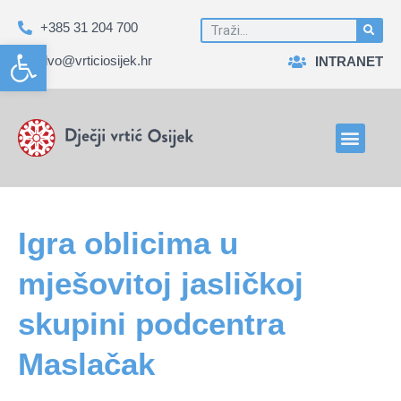
+385 31 204 700
Open toolbar
dvo@vrticiosijek.hr
INTRANET
Igra oblicima u
mješovitoj jasličkoj
skupini podcentra
Maslačak