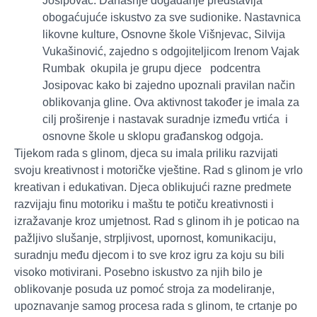
Josipovac. Današnje događanje predstavlja
obogaćujuće iskustvo za sve sudionike. Nastavnica
likovne kulture, Osnovne škole Višnjevac, Silvija
Vukašinović, zajedno s odgojiteljicom Irenom Vajak
Rumbak okupila je grupu djece podcentra
Josipovac kako bi zajedno upoznali pravilan način
oblikovanja gline. Ova aktivnost također je imala za
cilj proširenje i nastavak suradnje između vrtića i
osnovne škole u sklopu građanskog odgoja.
Tijekom rada s glinom, djeca su imala priliku razvijati
svoju kreativnost i motoričke vještine. Rad s glinom je vrlo
kreativan i edukativan. Djeca oblikujući razne predmete
razvijaju finu motoriku i maštu te potiču kreativnosti i
izražavanje kroz umjetnost. Rad s glinom ih je poticao na
pažljivo slušanje, strpljivost, upornost, komunikaciju,
suradnju među djecom i to sve kroz igru za koju su bili
visoko motivirani. Posebno iskustvo za njih bilo je
oblikovanje posuda uz pomoć stroja za modeliranje,
upoznavanje samog procesa rada s glinom, te crtanje po