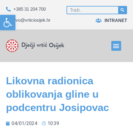
+385 31 204 700
Open toolbar
dvo@vrticiosijek.hr
INTRANET
Likovna radionica
oblikovanja gline u
podcentru Josipovac
04/01/2024
10:39