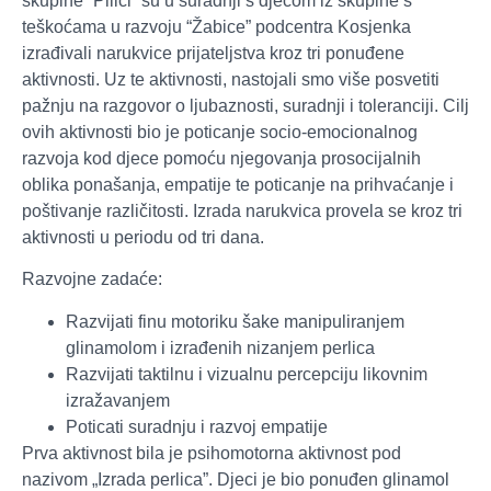
skupine “Pilići” su u suradnji s djecom iz skupine s
teškoćama u razvoju “Žabice” podcentra Kosjenka
izrađivali narukvice prijateljstva kroz tri ponuđene
aktivnosti. Uz te aktivnosti, nastojali smo više posvetiti
pažnju na razgovor o ljubaznosti, suradnji i toleranciji. Cilj
ovih aktivnosti bio je poticanje socio-emocionalnog
razvoja kod djece pomoću njegovanja prosocijalnih
oblika ponašanja, empatije te poticanje na prihvaćanje i
poštivanje različitosti. Izrada narukvica provela se kroz tri
aktivnosti u periodu od tri dana.
Razvojne zadaće:
Razvijati finu motoriku šake manipuliranjem
glinamolom i izrađenih nizanjem perlica
Razvijati taktilnu i vizualnu percepciju likovnim
izražavanjem
Poticati suradnju i razvoj empatije
Prva aktivnost bila je psihomotorna aktivnost pod
nazivom „Izrada perlica”. Djeci je bio ponuđen glinamol