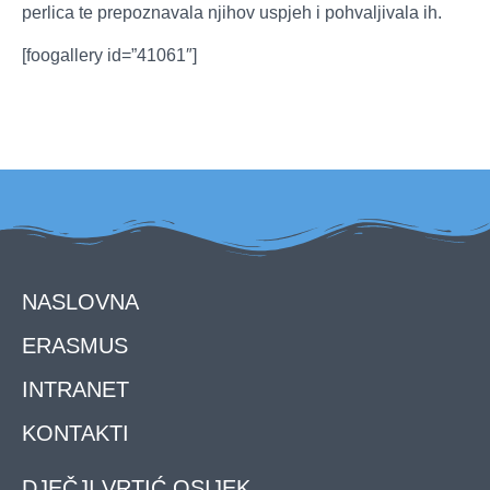
perlica te prepoznavala njihov uspjeh i pohvaljivala ih.
[foogallery id=”41061″]
NASLOVNA
ERASMUS
INTRANET
KONTAKTI
DJEČJI VRTIĆ OSIJEK