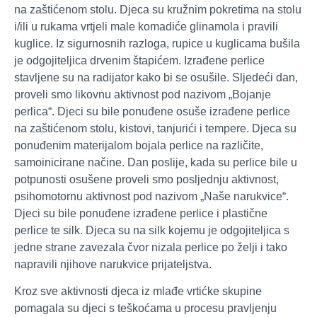
na zaštićenom stolu. Djeca su kružnim pokretima na stolu
i/ili u rukama vrtjeli male komadiće glinamola i pravili
kuglice. Iz sigurnosnih razloga, rupice u kuglicama bušila
je odgojiteljica drvenim štapićem. Izrađene perlice
stavljene su na radijator kako bi se osušile. Sljedeći dan,
proveli smo likovnu aktivnost pod nazivom „Bojanje
perlica“. Djeci su bile ponuđene osuše izrađene perlice
na zaštićenom stolu, kistovi, tanjurići i tempere. Djeca su
ponuđenim materijalom bojala perlice na različite,
samoinicirane načine. Dan poslije, kada su perlice bile u
potpunosti osušene proveli smo posljednju aktivnost,
psihomotornu aktivnost pod nazivom „Naše narukvice“.
Djeci su bile ponuđene izrađene perlice i plastične
perlice te silk. Djeca su na silk kojemu je odgojiteljica s
jedne strane zavezala čvor nizala perlice po želji i tako
napravili njihove narukvice prijateljstva.
Kroz sve aktivnosti djeca iz mlađe vrtićke skupine
pomagala su djeci s teškoćama u procesu pravljenju