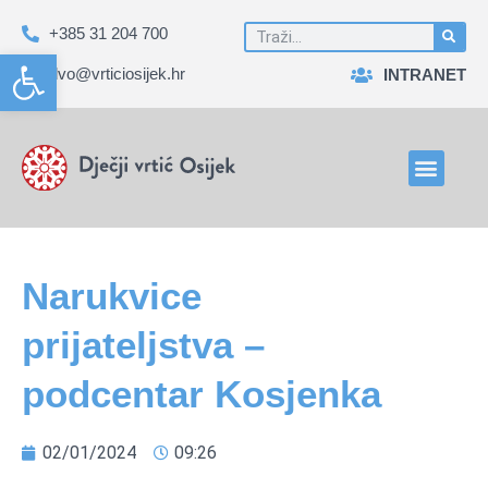
+385 31 204 700
Open toolbar
dvo@vrticiosijek.hr
INTRANET
Narukvice
prijateljstva –
podcentar Kosjenka
02/01/2024
09:26