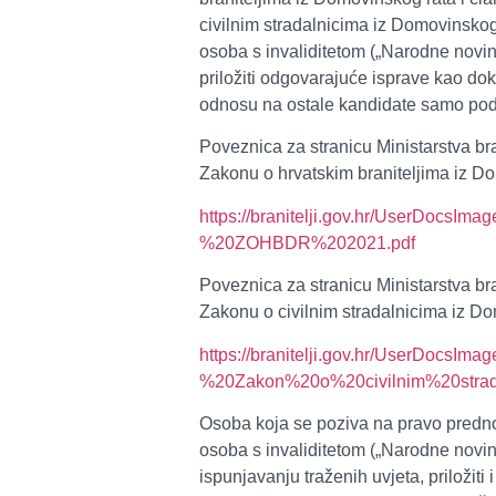
civilnim stradalnicima iz Domovinskog 
osoba s invaliditetom („Narodne novine“
priložiti odgovarajuće isprave kao d
odnosu na ostale kandidate samo pod
Poveznica za stranicu Ministarstva br
Zakonu o hrvatskim braniteljima iz Dom
https://branitelji.gov.hr/UserDoc
%20ZOHBDR%202021.pdf
Poveznica za stranicu Ministarstva br
Zakonu o civilnim stradalnicima iz Do
https://branitelji.gov.hr/UserDoc
%20Zakon%20o%20civilnim%20strad
Osoba koja se poziva na pravo prednos
osoba s invaliditetom („Narodne novine
ispunjavanju traženih uvjeta, priloži