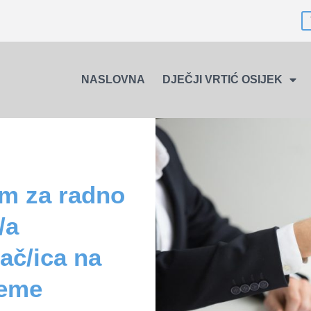
NASLOVNA
DJEČJI VRTIĆ OSIJEK
em za radno
/a
ač/ica na
jeme