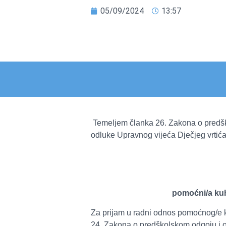
05/09/2024
13:57
Temeljem članka 26. Zakona o predško
odluke Upravnog vijeća Dječjeg vrtić
pomoćni/a kuh
Za prijam u radni odnos pomoćnog/e k
24. Zakona o predškolskom odgoju i ob