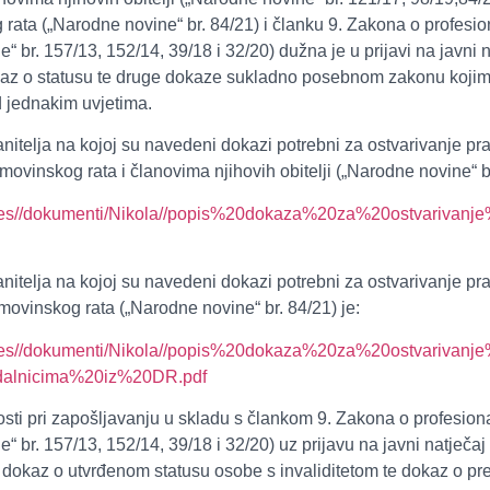
rata („Narodne novine“ br. 84/21) i članku 9. Zakona o profesiona
 br. 157/13, 152/14, 39/18 i 32/20) dužna je u prijavi na javni n
okaz o statusu te druge dokaze sukladno posebnom zakonu kojim 
 jednakim uvjetima.
anitelja na kojoj su navedeni dokazi potrebni za ostvarivanje pr
ovinskog rata i članovima njihovih obitelji („Narodne novine“ br
sImages//dokumenti/Nikola//popis%20dokaza%20za%20ostvariv
anitelja na kojoj su navedeni dokazi potrebni za ostvarivanje pr
movinskog rata („Narodne novine“ br. 84/21) je:
sImages//dokumenti/Nikola//popis%20dokaza%20za%20ostvariv
alnicima%20iz%20DR.pdf
ti pri zapošljavanju u skladu s člankom 9. Zakona o profesionaln
“ br. 157/13, 152/14, 39/18 i 32/20) uz prijavu na javni natječa
ti i dokaz o utvrđenom statusu osobe s invaliditetom te dokaz o 