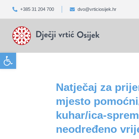
+385 31 204 700
dvo@vrticiosijek.hr
Open toolbar
Natječaj za prij
mjesto pomoćni
kuhar/ica-sprem
neodređeno vri