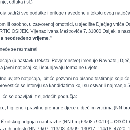
je, odluka i sl.)
ja sadrži sve podatke i priloge navedene u tekstu ovog natječa
 ili osobno, u zatvorenoj omotnici, u sjedište Dječjeg vrtića O
VRTIĆ OSIJEK, Vijenac Ivana Meštrovića 7, 31000 Osijek, s n
na neodređeno vrijeme.“
eće se razmatrati.
čaja (u nastavku teksta: Povjerenstvo) imenuje Ravnatelj Dječj
a javni natječaj koji ispunjavaju formalne uvjete.
lne uvjete natječaja, bit će pozvani na pisano testiranje koje će
ovest će se intervju sa kandidatima koji su ostvarili najmanje 
 će se obavljati iz sljedećih područja:
e, higijene i pravilne prehrane djece u dječjim vrtićima (NN br
dškolskog odgoja i naobrazbe (NN broj 63/08 i 90/10)
– OD ČL
aznih bolesti (NN 79/07, 113/08, 43/09, 130/17, 114/18, 47/20, 