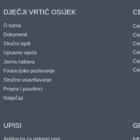
DJEČJI VRTIĆ OSIJEK
C
O nama
Cen
Dokumenti
Cen
Stručni ispiti
Cen
Cen
Upravno vijeće
Cen
Javna nabava
Cen
Financijsko poslovanje
Stručno usavršavanje
Propisi i pravilnici
Natječaji
UPISI
G
Aplikacija za redovni upis
Inf