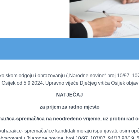
lskom odgoju i obrazovanju („Narodne novine“ broj 10/97, 107/0
a Osijek od 5.9.2024. Upravno vijeće Dječjeg vrtića Osijek obj
NATJEČAJ
za prijem za radno mjesto
ar/ica-spremač/ica na neodređeno vrijeme, uz probni rad 
uhara/ice- spremača/ice kandidati moraju ispunjavati, osim opć
razovanju (Narodne novine, broj 10/97, 107/07, 94/13,98/19, 57/