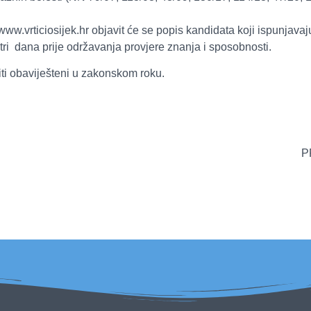
ww.vrticiosijek.hr objavit će se popis kandidata koji ispunjavaju
tri dana prije održavanja provjere znanja i sposobnosti.
iti obaviješteni u zakonskom roku.
PREDSJEDNICA U
dr.sc.Sanda