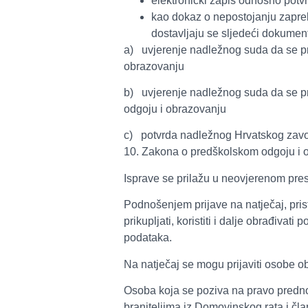
elektronički zapis odnosno potv
kao dokaz o nepostojanju zapre
dostavljaju se sljedeći dokumenti
a) uvjerenje nadležnog suda da se pr
obrazovanju
b) uvjerenje nadležnog suda da se pr
odgoju i obrazovanju
c) potvrda nadležnog Hrvatskog zavoda
10. Zakona o predškolskom odgoju i
Isprave se prilažu u neovjerenom presl
Podnošenjem prijave na natječaj, prist
prikupljati, koristiti i dalje obrađiv
podataka.
Na natječaj se mogu prijaviti osobe o
Osoba koja se poziva na pravo predn
braniteljima iz Domovinskog rata i čla