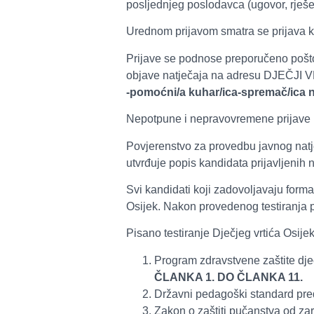
posljednjeg poslodavca (ugovor, rješen
Urednom prijavom smatra se prijava ko
Prijave se podnose preporučeno poštom
objave natječaja na adresu DJEČJI 
-pomoćni/a kuhar/ica-spremač/ica 
Nepotpune i nepravovremene prijave n
Povjerenstvo za provedbu javnog natje
utvrđuje popis kandidata prijavljenih n
Svi kandidati koji zadovoljavaju forma
Osijek. Nakon provedenog testiranja pr
Pisano testiranje Dječjeg vrtića Osijek
Program zdravstvene zaštite djec
ČLANKA 1. DO ČLANKA 11.
Državni pedagoški standard pre
Zakon o zaštiti pučanstva od zar