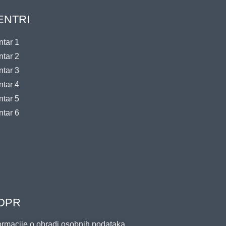
ENTRI
tar 1
tar 2
tar 3
tar 4
tar 5
tar 6
DPR
ormacije o obradi osobnih podataka