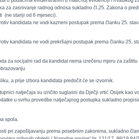
rda o podacima evidentiranim u matičnoj evidenciji Hrvatskog 
ka za zasnivanje radnog odnosa sukladno čl.25. Zakona o pred
 (ne stariji od 6 mjeseci).
otiv kandidata ne vodi kazneni postupak prema članku 25. sta
otiv kandidata ne vodi prekršajni postupak prema članku 25. s
 za socijalni rad da kandidat nema izrečenu mjeru za zaštitu do
 obrazovanju
iku, a prije izbora kandidata predočit će se izvornik.
upnici natječaja su izričito suglasni da Dječji vrtić Osijek kao 
ati podatke u svrhu provedbe natječajnog postupka sukladno propis
ba spola.
osti pri zapošljavanju prema posebnim zakonima, sukladno čla
novima njihovih obitelji („Narodne novine“ br. 121/17, 98/19,84/