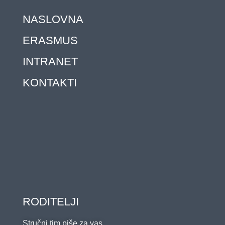
NASLOVNA
ERASMUS
INTRANET
KONTAKTI
RODITELJI
Stručni tim piše za vas