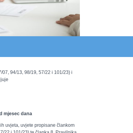
7, 94/13, 98/19, 57/22 i 101/23) i
avljuje
od mjesec dana
ih uvjeta, uvjete propisane člankom
22 i 101/23) te članka 8. Pravilnika