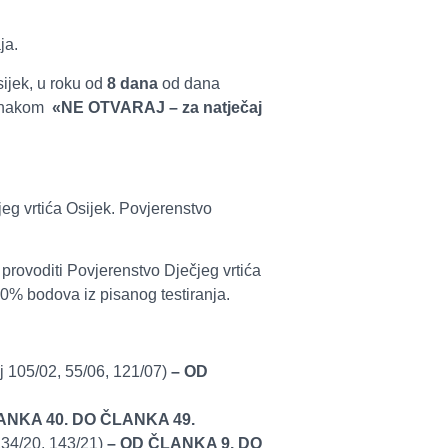
ja.
sijek, u roku od
8 dana
od dana
aznakom
«NE OTVARAJ – za natječaj
eg vrtića Osijek. Povjerenstvo
 provoditi Povjerenstvo Dječjeg vrtića
50% bodova iz pisanog testiranja.
oj 105/02, 55/06, 121/07)
–
OD
ANKA 40. DO ČLANKA 49.
134/20, 143/21)
–
OD ČLANKA 9. DO