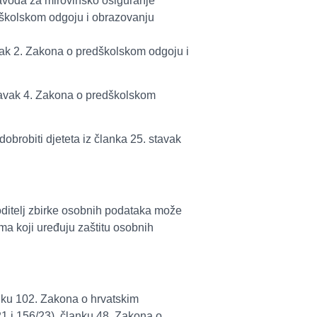
zavoda za mirovinsko osiguranje
školskom odgoju i obrazovanju
vak 2. Zakona o predškolskom odgoju i
tavak 4. Zakona o predškolskom
brobiti djeteta iz članka 25. stavak
voditelj zbirke osobnih podataka može
ima koji uređuju zaštitu osobnih
nku 102. Zakona o hrvatskim
21 i 156/23), članku 48. Zakona o