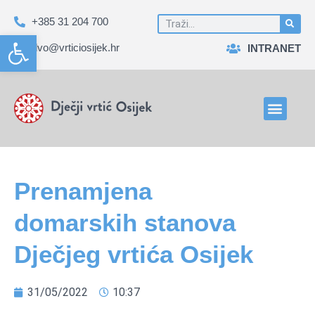
+385 31 204 700
Open toolbar
dvo@vrticiosijek.hr
INTRANET
Prenamjena
domarskih stanova
Dječjeg vrtića Osijek
31/05/2022
10:37