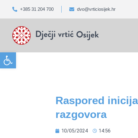
+385 31 204 700
dvo@vrticiosijek.hr
Open toolbar
Raspored inicija
razgovora
10/05/2024
14:56