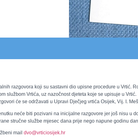
lnih razgovora koji su sastavni dio upisne procedure u Vrtić. R
om službom Vrtića, uz nazočnost djeteta koje se upisuje u Vrti
vori će se održavati u Upravi Dječjeg vrtića Osijek, Vij. I. Mešt
ku neće biti pozivani na inicijalne razgovore jer još nisu u dobi
 strane stručne službe mjesec dana prije nego napune godinu dana
užbeni mail
dvo@vrticiosijek.hr