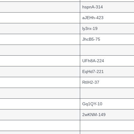
hspnA-314
aJEHh-423
ly3rx-19
JhcB5-75
UFh8A-224
EqHd7-221
RtIH2-37
Gq1QY-10
2wKNM-149