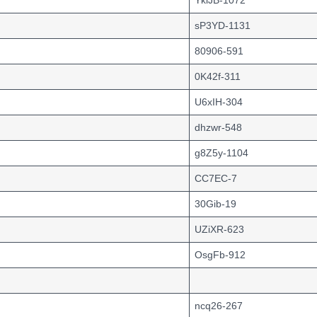
YkiJB-1072
sP3YD-1131
80906-591
0K42f-311
U6xIH-304
dhzwr-548
g8Z5y-1104
CC7EC-7
30Gib-19
UZiXR-623
OsgFb-912
ncq26-267