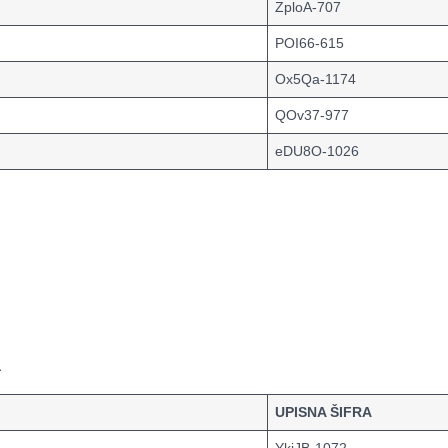
ZploA-707
POI66-615
Ox5Qa-1174
QOv37-977
eDU8O-1026
a
UPISNA ŠIFRA