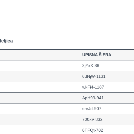
eljica
UPISNA ŠIFRA
3jYxX-86
6dNjW-1131
wkFi4-1187
ApH93-941
sreJd-907
700xV-832
8TFQt-782