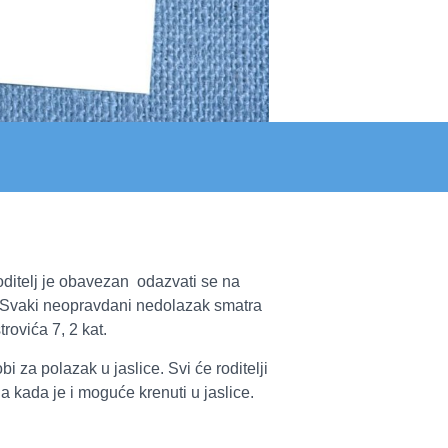
oditelj je obavezan odazvati se na
ć. Svaki neopravdani nedolazak smatra
rovića 7, 2 kat.
 za polazak u jaslice. Svi će roditelji
 kada je i moguće krenuti u jaslice.