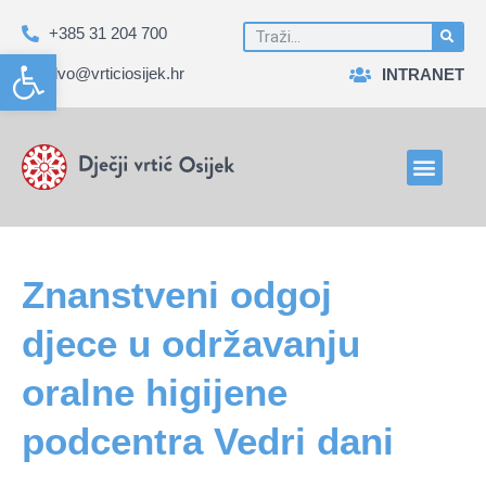
+385 31 204 700
Open toolbar
dvo@vrticiosijek.hr
INTRANET
Znanstveni odgoj
djece u održavanju
oralne higijene
podcentra Vedri dani