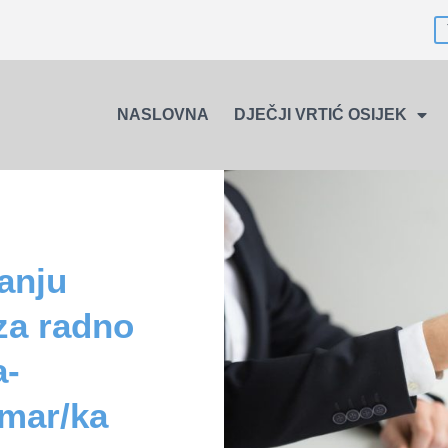
NASLOVNA
DJEČJI VRTIĆ OSIJEK
anju
za radno
a-
omar/ka