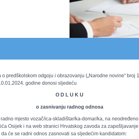
 o predškolskom odgoju i obrazovanju („Narodne novine“ broj 10
10.01.2024. godine donosi sljedeću
O D L U K U
o zasnivanju radnog odnosa
adno mjesto vozač/ica-skladištar/ka-domar/ka, na neodređeno vr
rtića Osijek i na web stranici Hrvatskog zavoda za zapošljavanje
 da će se radni odnos zasnovati sa sljedećim kandidatom: