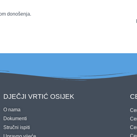
om donošenja.
PREDSJEDNIK UP
Josip Mihaljevi
DJEČJI VRTIĆ OSIJEK
C
O nama
Cen
Dokumenti
Cen
Stručni ispiti
Cen
Cen
Upravno vijeće