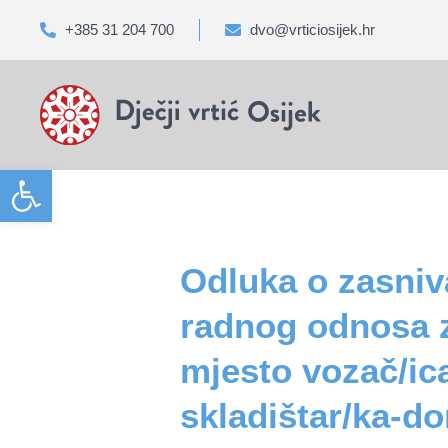
+385 31 204 700
dvo@vrticiosijek.hr
Open toolbar
Odluka o zasniv
radnog odnosa 
mjesto vozač/ic
skladištar/ka-d