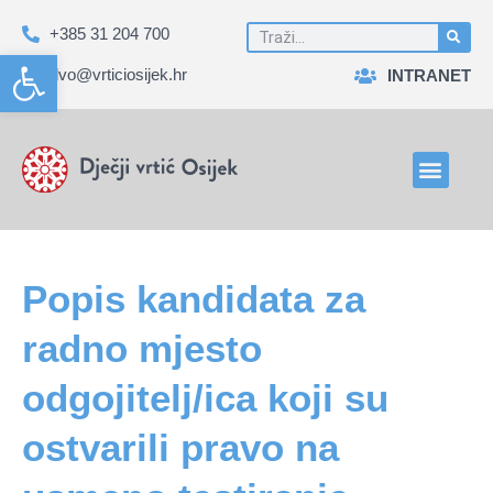
+385 31 204 700
Open toolbar
dvo@vrticiosijek.hr
INTRANET
Popis kandidata za
radno mjesto
odgojitelj/ica koji su
ostvarili pravo na