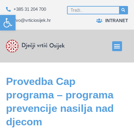
+385 31 204 700
Open toolbar
dvo@vrticiosijek.hr
INTRANET
Provedba Cap
programa – programa
prevencije nasilja nad
djecom