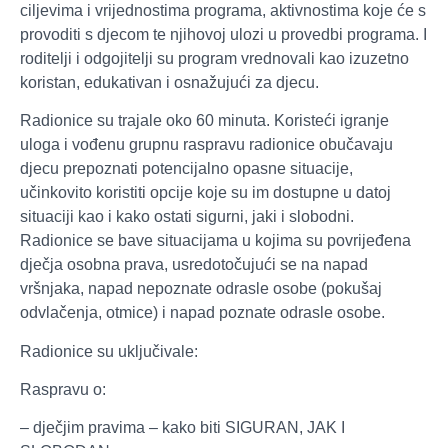
ciljevima i vrijednostima programa, aktivnostima koje će s
provoditi s djecom te njihovoj ulozi u provedbi programa. I
roditelji i odgojitelji su program vrednovali kao izuzetno
koristan, edukativan i osnažujući za djecu.
Radionice su trajale oko 60 minuta. Koristeći igranje
uloga i vođenu grupnu raspravu radionice obučavaju
djecu prepoznati potencijalno opasne situacije,
učinkovito koristiti opcije koje su im dostupne u datoj
situaciji kao i kako ostati sigurni, jaki i slobodni.
Radionice se bave situacijama u kojima su povrijeđena
dječja osobna prava, usredotočujući se na napad
vršnjaka, napad nepoznate odrasle osobe (pokušaj
odvlačenja, otmice) i napad poznate odrasle osobe.
Radionice su uključivale:
Raspravu o:
– dječjim pravima – kako biti SIGURAN, JAK I