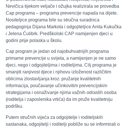
Nevičica tijekom veljače i ožujka realizirala se provedba
Cap programa – programa prevencije napada na dijete.
Nositeljice programa bile su stručna suradnica
pedagoginja Dijana Markota i odgojiteljice Anita Kukučka
i Jelena Ćulibrk. Predškolski CAP namijenjen djeci u
godini prije polaska u školu.
Cap program je jedan od najobuhvatnijih programa
primarne prevencije u svijeta, a namijenjen je ne samo
djeci, nego i odgojiteljima i roditeljima. Cilj programa je
smanjiti ranjivost djece i njihovu izloženost različitim
oblicima zlostavljanja kroz: pružanje kvalitetnih
informacija, poučavanje učinkovitim prevencijskim
strategijama i osnaživanje njima važnih odraslih osoba
(roditelja i zaposlenika vrtića) da im pruže kvalitetniju
podršku.
Putem stručnih vijeća za odgojitelje i roditeljskih
sastanaka, odgojitelji i roditelji pobliže su se informirali o